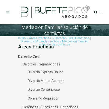
0
Mediación Familiar solución de
conflictos
Inicio
>
Áreas Prácticas
>
Derecho Civil | Herencias |
Divorcios | Arrendamientos
>
Mediación Familiar
solución de conflictos
Áreas Prácticas
Derecho Civil
Divorcios | Separaciones
Divorcio Express Online
Divorcio Mutuo Acuerdo
Divorcio Contencioso
Convenio Regulador
Herencias | Sucesiones | Donaciones