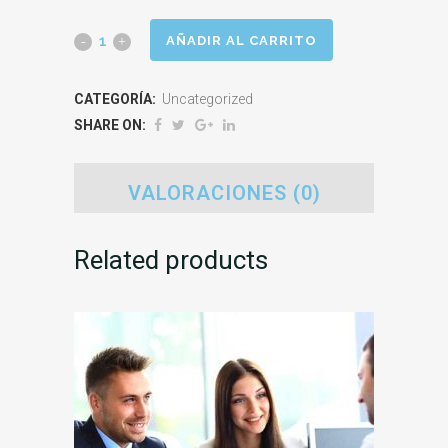
Divorcio
AÑADIR AL CARRITO
Express.
CATEGORÍA:
Uncategorized
CÓNYUGE
SHARE ON:
A
+
VALORACIONES (0)
CÓNYUGE
Related products
B
quantity