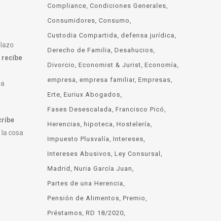
Compliance
Condiciones Generales
Consumidores
Consumo
Custodia Compartida
defensa jurídica
plazo
Derecho de Familia
Desahucios
 recibe
Divorcio
Economist & Jurist
Economía
empresa
empresa familiar
Empresas
ha
Erte
Euriux Abogados
Fases Desescalada
Francisco Picó
cribe
Herencias
hipoteca
Hostelería
e la cosa
Impuesto Plusvalía
Intereses
Intereses Abusivos
Ley Consursal
Madrid
Nuria García Juan
Partes de una Herencia
Pensión de Alimentos
Premio
Préstamos
RD 18/2020