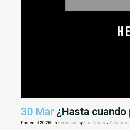
30 Mar
¿Hasta cuando 
Posted at 20:25h
in
Herencias
by
Noe Gomis
0 Commen