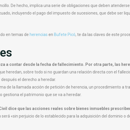
cillo. De hecho, implica una serie de obligaciones que deben atenderse
uado, incluyendo el pago del impuesto de sucesiones, que debe ser liq
ado en temas de
herencias
en
Bufete Picó
, te da las claves de este proc
ses
a a contar desde la fecha de fallecimiento. Por otra parte, las her
que heredan, sobre todo si no guardan una relación directa con el fallecid
 después el derecho a heredar.
a de la llamada acción de petición de herencia, un procedimiento a tra
 o gestiona el patrimonio que se va a heredar.
Civil dice que las acciones reales sobre bienes inmuebles prescribe
 será «sin perjuicio de lo establecido para la adquisición del dominio o 