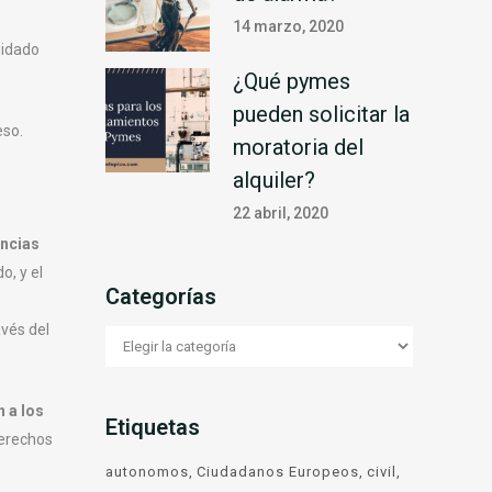
14 marzo, 2020
uidado
¿Qué pymes
pueden solicitar la
eso.
moratoria del
alquiler?
22 abril, 2020
encias
o, y el
Categorías
vés del
n a los
Etiquetas
derechos
autonomos
Ciudadanos Europeos
civil