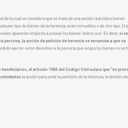
ud de la cual se considera que se trata de una acción real sobre bienes
alquier tipo de bienes de la herencia, sean inmuebles o de otro tipo. El 
oseedor aparente empieza a poseer los bienes ‘animo suo’. Es decir,
si se
ra persona, la acción de petición de herencia se encamina a que se
podrán ejercer estos derechos si la persona que ocupa los bienes no se 
 beneficiarios, el artículo 1965 del Código Civil aclara que “no pres
colindantes
la acción para pedir la partición de la herencia, la división d