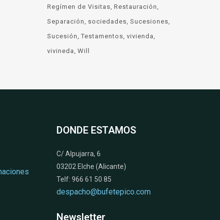
Regímen de Visitas
Restauración
Separación
sociedades
Sucesiones
Sucesión
Testamentos
vivienda
vivineda
Will
DONDE ESTAMOS
C/ Alpujarra, 6
03202 Elche (Alicante)
naciones
Telf: 966 61 50 85
despacho@bufetepico.com
Newsletter