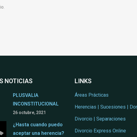
io.
S NOTICIAS
LINKS
Áreas Prácticas
PLUSVALIA
INCONSTITUCIONAL
Herencias | Sucesiones | Do
26 octubre, 2021
Divorcio | Separaciones
¿Hasta cuando puedo
Divorcio Express Online
aceptar una herencia?