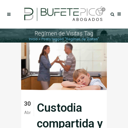
0
Regímen de Visitas Tag
Inicio
>
Posts tagged "Regímen de Visitas"
30
Custodia
Abr
compartida y