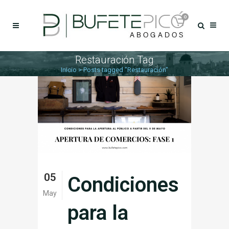
0
Restauración Tag
Inicio
>
Posts tagged "Restauración"
05
Condiciones
May
para la