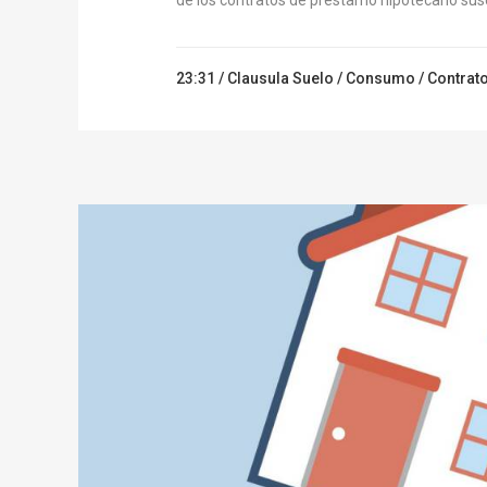
de los contratos de préstamo hipotecario suscr
23:31 /
Clausula Suelo
/
Consumo
/
Contrat