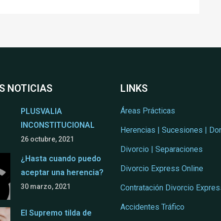
S NOTICIAS
LINKS
Áreas Prácticas
PLUSVALIA
INCONSTITUCIONAL
Herencias | Sucesiones | Do
26 octubre, 2021
Divorcio | Separaciones
¿Hasta cuando puedo
Divorcio Express Online
aceptar una herencia?
30 marzo, 2021
Contratación Divorcio Expres
Accidentes Tráfico
El Supremo tilda de