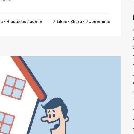
itos...
os
/
Hipotecas
/ admin
0
Likes
Share
0 Comments