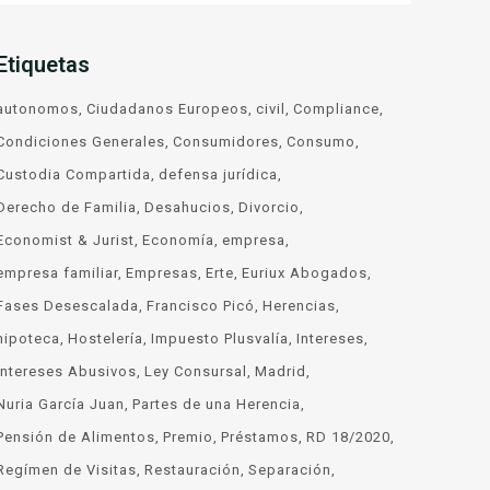
Etiquetas
autonomos
Ciudadanos Europeos
civil
Compliance
Condiciones Generales
Consumidores
Consumo
Custodia Compartida
defensa jurídica
Derecho de Familia
Desahucios
Divorcio
Economist & Jurist
Economía
empresa
empresa familiar
Empresas
Erte
Euriux Abogados
Fases Desescalada
Francisco Picó
Herencias
hipoteca
Hostelería
Impuesto Plusvalía
Intereses
Intereses Abusivos
Ley Consursal
Madrid
Nuria García Juan
Partes de una Herencia
Pensión de Alimentos
Premio
Préstamos
RD 18/2020
Regímen de Visitas
Restauración
Separación