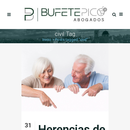
0
civil Tag
Inicio
>
Posts tagged "civil"
31
Herencias de