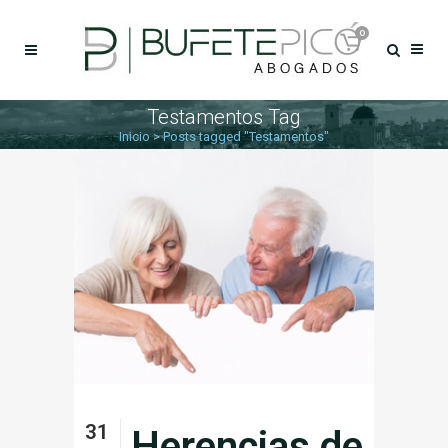
0
Testamentos Tag
Inicio
>
Posts tagged "Testamentos"
31
Herencias de