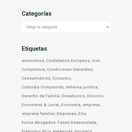
Categorías
Categorías
Etiquetas
autonomos
Ciudadanos Europeos
civil
Compliance
Condiciones Generales
Consumidores
Consumo
Custodia Compartida
defensa jurídica
Derecho de Familia
Desahucios
Divorcio
Economist & Jurist
Economía
empresa
empresa familiar
Empresas
Erte
Euriux Abogados
Fases Desescalada
Francisco Picó
Herencias
hipoteca