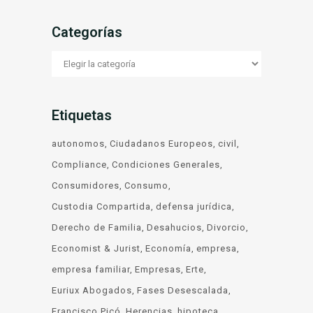
Categorías
Categorías
Etiquetas
autonomos
Ciudadanos Europeos
civil
Compliance
Condiciones Generales
Consumidores
Consumo
Custodia Compartida
defensa jurídica
Derecho de Familia
Desahucios
Divorcio
Economist & Jurist
Economía
empresa
empresa familiar
Empresas
Erte
Euriux Abogados
Fases Desescalada
Francisco Picó
Herencias
hipoteca