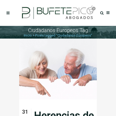
0
Ciudadanos Europeos Tag
Inicio
>
Posts tagged "Ciudadanos Europeos"
31
Herencias de