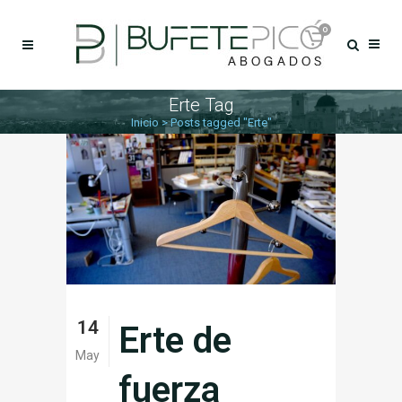
0
Erte Tag
Inicio
>
Posts tagged "Erte"
14
Erte de
May
fuerza