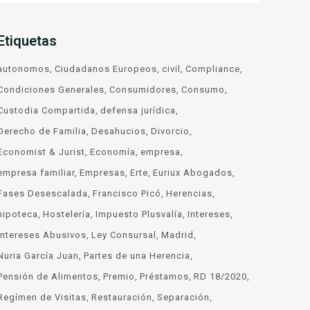
Etiquetas
autonomos
Ciudadanos Europeos
civil
Compliance
Condiciones Generales
Consumidores
Consumo
Custodia Compartida
defensa jurídica
Derecho de Familia
Desahucios
Divorcio
Economist & Jurist
Economía
empresa
empresa familiar
Empresas
Erte
Euriux Abogados
Fases Desescalada
Francisco Picó
Herencias
hipoteca
Hostelería
Impuesto Plusvalía
Intereses
Intereses Abusivos
Ley Consursal
Madrid
Nuria García Juan
Partes de una Herencia
Pensión de Alimentos
Premio
Préstamos
RD 18/2020
Regímen de Visitas
Restauración
Separación