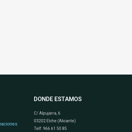
DONDE ESTAMOS
C/ Alpujarra, 6
03202 Elche (Alicante)
naciones
Telf: 966 61 50 85