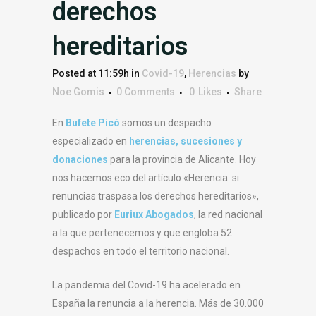
derechos
hereditarios
Posted at 11:59h
in
Covid-19
,
Herencias
by
Noe Gomis
0 Comments
0
Likes
Share
En
Bufete Picó
somos un despacho
especializado en
herencias, sucesiones y
donaciones
para la provincia de Alicante. Hoy
nos hacemos eco del artículo «Herencia: si
renuncias traspasa los derechos hereditarios»,
publicado por
Euriux Abogados
, la red nacional
a la que pertenecemos y que engloba 52
despachos en todo el territorio nacional.
La pandemia del Covid-19 ha acelerado en
España la renuncia a la herencia. Más de 30.000