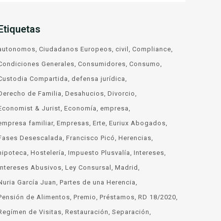
Etiquetas
autonomos
Ciudadanos Europeos
civil
Compliance
Condiciones Generales
Consumidores
Consumo
Custodia Compartida
defensa jurídica
Derecho de Familia
Desahucios
Divorcio
Economist & Jurist
Economía
empresa
empresa familiar
Empresas
Erte
Euriux Abogados
Fases Desescalada
Francisco Picó
Herencias
hipoteca
Hostelería
Impuesto Plusvalía
Intereses
Intereses Abusivos
Ley Consursal
Madrid
Nuria García Juan
Partes de una Herencia
Pensión de Alimentos
Premio
Préstamos
RD 18/2020
Regímen de Visitas
Restauración
Separación