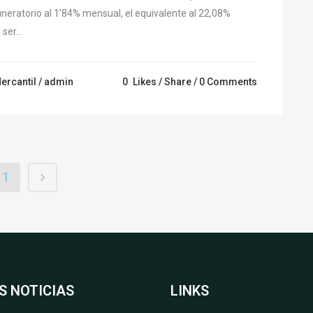
uneratorio al 1'84% mensual, el equivalente al 22,08%
ser...
ercantil
/ admin
0
Likes
Share
0 Comments
1
S NOTICIAS
LINKS